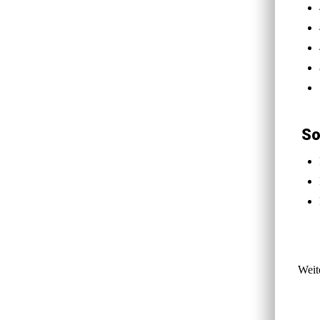
So
Weit