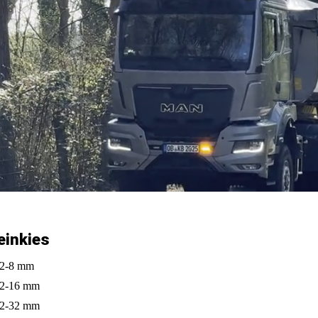
einkies
2-8 mm
2-16 mm
2-32 mm